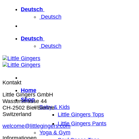
Zum
Deutsch
Inhalt
Deutsch
springen
Deutsch
Deutsch
Kontakt
Home
Little Gingers GmbH
Shop
Wasserstrasse 44
Baby & Kids
CH-2502 Biel/Bienne
Switzerland
Little Gingers Tops
Little Gingers Pants
welcome@littlegingers.com
Yoga & Gym
Informationen