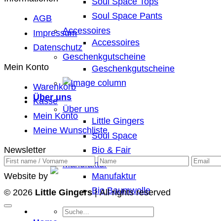
Soul Space Tops
Soul Space Pants
AGB
Accessoires
Impressum
Accessoires
Datenschutz
Geschenkgutscheine
Mein Konto
Geschenkgutscheine
Warenkorb
Über uns
Kasse
Über uns
Mein Konto
Little Gingers
Meine Wunschliste
Soul Space
Newsletter
Bio & Fair
Manufaktur
Website by
Manufaktur
Bio Baumwolle
© 2026
Little Gingers
| All rights reserved
Suche