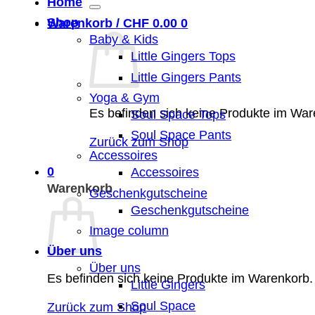
nach:
Home
Shop
Warenkorb /
CHF
0.00
0
Baby & Kids
Little Gingers Tops
Little Gingers Pants
Yoga & Gym
Es befinden sich keine Produkte im War
Soul Space Tops
Soul Space Pants
Zurück zum Shop
Accessoires
0
Accessoires
Warenkorb
Geschenkgutscheine
Geschenkgutscheine
Image column
Über uns
Über uns
Es befinden sich keine Produkte im Warenkorb.
Little Gingers
Soul Space
Zurück zum Shop