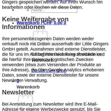
Gingers gespeichert werden. Auf Ihren Wunsch hin
bearbeiten oder löschen wir diese Daten.
Suche
nach:
Keine Weitergabe von
Warenkorb /
CHF
0.00
0
Informationen
Ihre personenbezogenen Daten werden weder
verkauft noch mit Dritten ausserhalb der Little Gingers
GmbH geteilt. Ausnahmen sind externe Dienstleister,
die für uns im Auftrag Ihre Bestellung abwickeln und
Es befinden sich keine Produkte im
die hierfür Ihre Daten zu logistischen Zwecken
Warenkorb.
verwenden (etwa zum Versenden der Produkte an
Ihre Adresse), die über Google Analytics erhobenen
Zurück zum Shop
Daten, sowie der externe Dienstleister für unsere
Newsletter-Verwaltung.
0
Warenkorb
Newsletter
Bei Anmeldung zum Newsletter wird Ihre E-Mail-
Adresse für eigene Werbezwecke genutzt, bis Sie