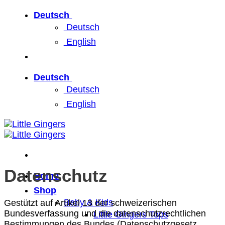
Zum
Deutsch
Inhalt
Deutsch
springen
English
Deutsch
Deutsch
English
Datenschutz
Home
Shop
Baby & Kids
Gestützt auf Artikel 13 der schweizerischen
Bundesverfassung und die datenschutzrechtlichen
Little Gingers Tops
Bestimmungen des Bundes (Datenschutzgesetz,