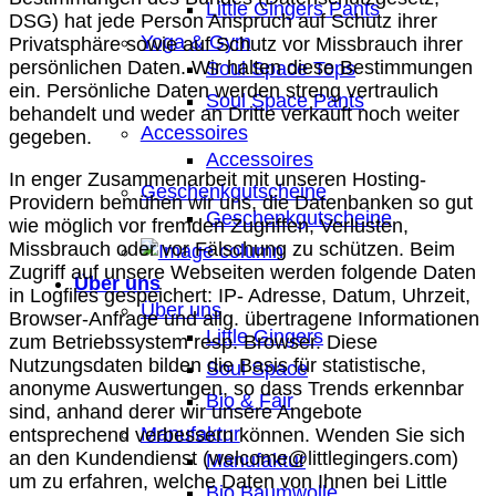
Little Gingers Pants
DSG) hat jede Person Anspruch auf Schutz ihrer
Yoga & Gym
Privatsphäre sowie auf Schutz vor Missbrauch ihrer
persönlichen Daten. Wir halten diese Bestimmungen
Soul Space Tops
ein. Persönliche Daten werden streng vertraulich
Soul Space Pants
behandelt und weder an Dritte verkauft noch weiter
Accessoires
gegeben.
Accessoires
In enger Zusammenarbeit mit unseren Hosting-
Geschenkgutscheine
Providern bemühen wir uns, die Datenbanken so gut
Geschenkgutscheine
wie möglich vor fremden Zugriffen, Verlusten,
Missbrauch oder vor Fälschung zu schützen. Beim
Zugriff auf unsere Webseiten werden folgende Daten
Über uns
in Logfiles gespeichert: IP- Adresse, Datum, Uhrzeit,
Über uns
Browser-Anfrage und allg. übertragene Informationen
Little Gingers
zum Betriebssystem resp. Browser. Diese
Nutzungsdaten bilden die Basis für statistische,
Soul Space
anonyme Auswertungen, so dass Trends erkennbar
Bio & Fair
sind, anhand derer wir unsere Angebote
Manufaktur
entsprechend verbessern können. Wenden Sie sich
an den Kundendienst (welcome@littlegingers.com)
Manufaktur
um zu erfahren, welche Daten von Ihnen bei Little
Bio Baumwolle