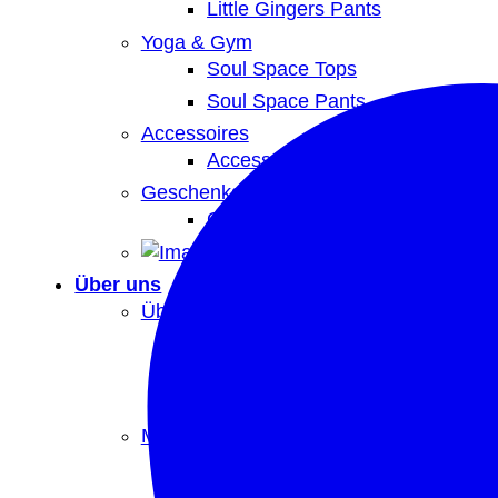
Little Gingers Pants
Yoga & Gym
Soul Space Tops
Soul Space Pants
Accessoires
Accessoires
Geschenkgutscheine
Geschenkgutscheine
Über uns
Über uns
Little Gingers
Soul Space
Bio & Fair
Manufaktur
Manufaktur
Bio Baumwolle