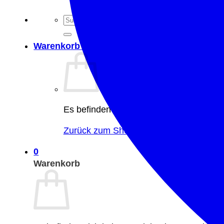
Suche
nach:
Warenkorb /
CHF
0.00
0
Es befinden sich keine Produkte im War
Zurück zum Shop
0
Warenkorb