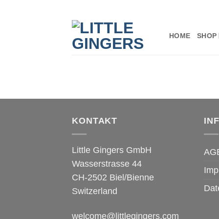
Zum
Inhalt
springen
HOME
SHOP
KONTAKT
IN
Little Gingers GmbH
AG
Wasserstrasse 44
Imp
CH-2502 Biel/Bienne
Dat
Switzerland
welcome@littlegingers.com