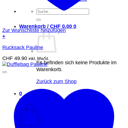
Suche
nach:
Warenkorb /
CHF
0.00
0
Zur Wunschliste hinzufügen
+
Rucksack Pauline
CHF
49.90
inkl. MwSt.
Es befinden sich keine Produkte im
Warenkorb.
Zurück zum Shop
0
Warenkorb